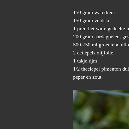
150 gram waterkers
150 gram veldsla
1 prei, het witte gedeelte 
200 gram aardappelen, ges
500-750 ml groentebouill
2 eetlepels olijfolie
1 takje tijm
1/2 theelepel pimentón du
peper en zout