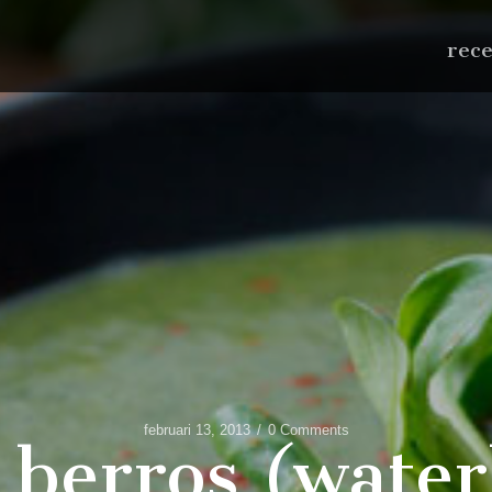
rec
februari 13, 2013
0 Comments
berros (water