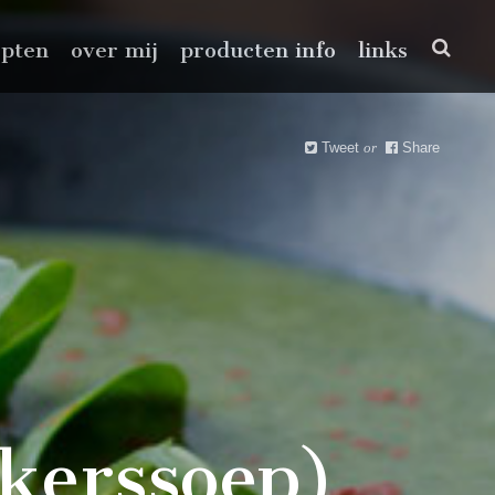
epten
over mij
producten info
links
Tweet
or
Share
kerssoep)