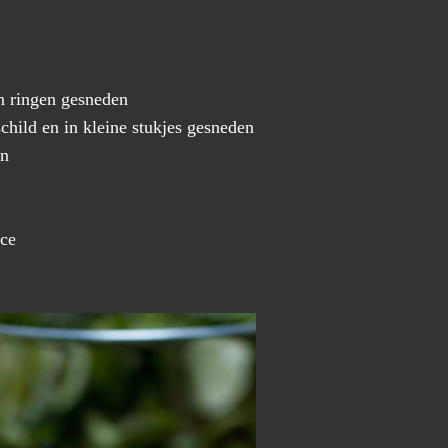
in ringen gesneden
child en in kleine stukjes gesneden
on
lce