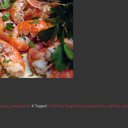
tapas
,
voorgerecht
Tagged:
knoflook
,
langostinos
,
langoustine
,
olijfolie
,
spa