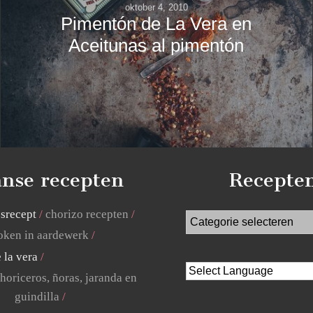
oktober 4, 2010
Pimentón de La Vera en
Aceitunas al pimentón
nse recepten
Recepte
jsrecept
chorizo recepten
ken in aardewerk
 la vera
horiceros, ñoras, jaranda en
guindilla