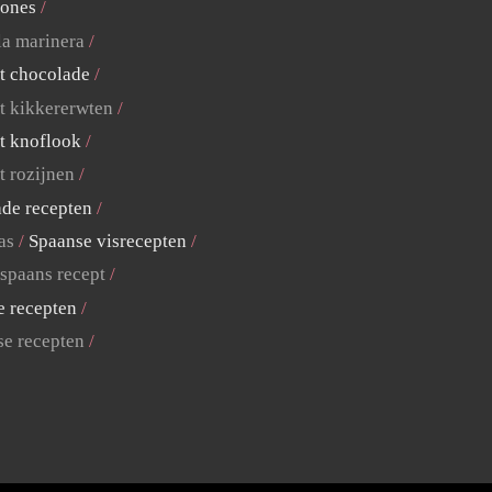
lones
la marinera
t chocolade
t kikkererwten
t knoflook
t rozijnen
ade recepten
as
Spaanse visrecepten
 spaans recept
e recepten
se recepten