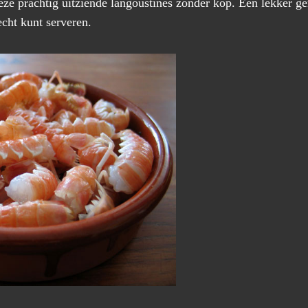
e prachtig uitziende langoustines zonder kop. Een lekker gere
cht kunt serveren.