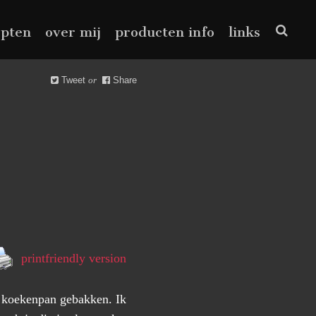
epten
over mij
producten info
links
Tweet
or
Share
printfriendly version
en koekenpan gebakken. Ik