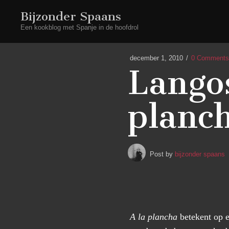
Bijzonder Spaans
Een kookblog met Spanje in de hoofdrol
december 1, 2010
0 Comments
Langos
planc
Post by
bijzonder spaans
A la plancha
betekent op e