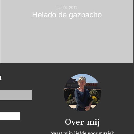
juli 28, 2011
Helado de gazpacho
n
Over mij
Naast mijn liefde voor muziek