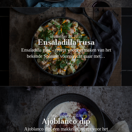
september 28, 2018
Ensaladilla rusa
Ensaladilla rusa – recept voor het maken van het
bekende Spaanse voorgerecht maar met…
september 7, 2018
Ajoblanco dip
Ajoblanco dip, een makkelijk recept voor het