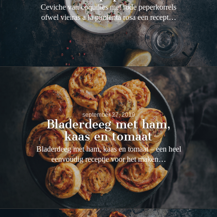
Ceviche van coquilles met rode peperkorrels
ofwel vieiras a la pimienta rosa een recept…
september 27, 2019
Bladerdeeg met ham,
kaas en tomaat
Bladerdeeg met ham, kaas en tomaat – een heel
eenvoudig receptje voor het maken…