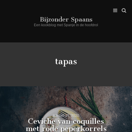
Bijzonder Spaans
Een kookblog met Spanje in de hoofdrol
tapas
januari 31, 2020
Ceviche van coquilles
met rode peperkorrels