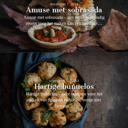
december 7, 2018
Amuse met sobrasada
Amuse met sobrasada – een super eenvoudig
recept voor het maken van een heerlijke…
november 30, 2018
Hartige buñuelos
Hartige buñuelos – twee recepten voor het
maken van Spaanse buñuelos, eentje met
Serrano…