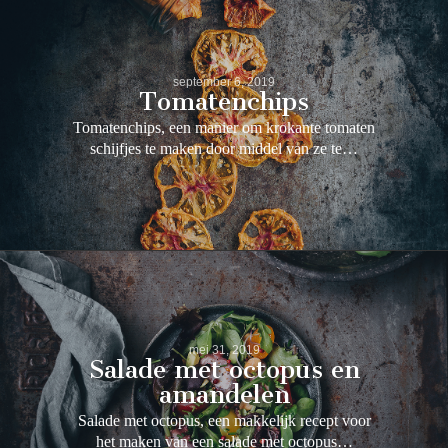
september 6, 2019
Tomatenchips
Tomatenchips, een manier om krokante tomaten
schijfjes te maken door middel van ze te…
mei 31, 2019
Salade met octopus en
amandelen
Salade met octopus, een makkelijk recept voor
het maken van een salade met octopus…