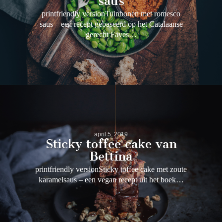
saus
printfriendly versionTuinbonen met romesco
saus – een recept gebaseerd op het Catalaanse
gerecht Faves…
april 5, 2019
Sticky toffee cake van
Bettina
printfriendly versionSticky toffee cake met zoute
karamelsaus – een vegan recept uit het boek…