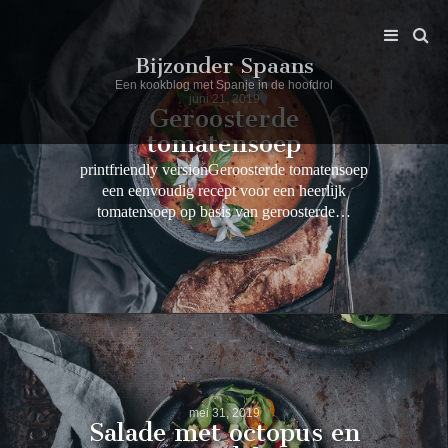
Bijzonder Spaans
Een kookblog met Spanje in de hoofdrol
juni 21, 2019
Geroosterde
tomatensoep
printfriendly versionGeroosterde tomatensoep
een eenvoudig recept voor een heerlijk
tomatensoep op basis van geroosterde…
mei 31, 2019
Salade met octopus en