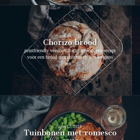
april 19, 2019
Chorizo brood
printfriendly versionChorizo brood, een recept
voor een brood met chorizo en tijm volgens
het…
april 12, 2019
Tuinbonen met romesco