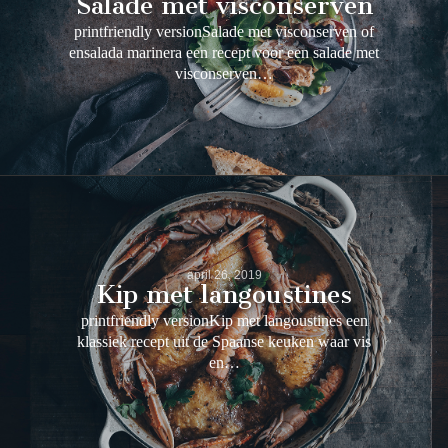
Salade met visconserven
printfriendly versionSalade met visconserven of
ensalada marinera een recept voor een salade met
visconserven…
april 26, 2019
Kip met langoustines
printfriendly versionKip met langoustines een
klassiek recept uit de Spaanse keuken waar vis
en…