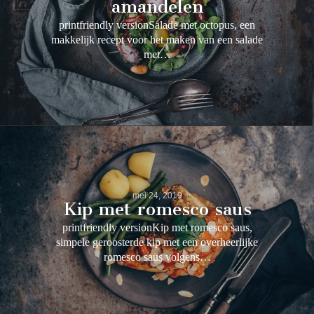
amandelen
printfriendly versionSalade met octopus, een
makkelijk recept voor het maken van een salade
met…
mei 24, 2019
Kip met romesco saus
printfriendly versionKip met romesco saus,
simpele geroosterde kip met een overheerlijke
romesco saus volgens…