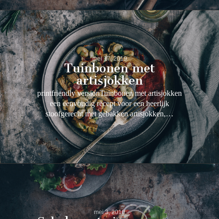
mei 17, 2019
Tuinbonen met
artisjokken
printfriendly versionTuinbonen met artisjokken
een eenvoudig recept voor een heerlijk
stoofgerecht met gebakken artisjokken,…
mei 3, 2019