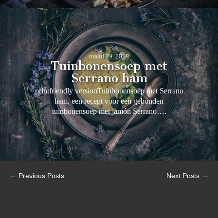
maart 29, 2019
Tuinbonensoep met
Serrano ham
printfriendly versionTuinbonensoep met Serrano
ham, een recept voor een gebonden
tuinbonensoep met jamón Serrano….
← Previous Posts
Next Posts →