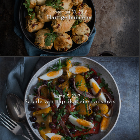
november 30, 2018
Hartige buñuelos
mei 5, 2017
Salade van paprika, ei en ansjovis