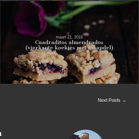
maart 21, 2016
Cuadraditos almendrados
(vierkante koekjes met amandel)
Next Posts →
n