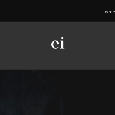
rec
ei