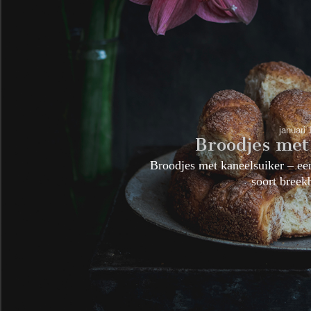
januari
Broodjes met
Broodjes met kaneelsuiker – ee
soort bree