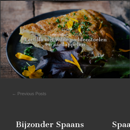
september 2, 2016
Tortilla met wilde paddenstoelen
en aardappelen
← Previous Posts
Bijzonder Spaans
Spaa