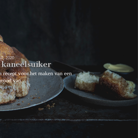
 10, 2020
 kaneelsuiker
n recept voor het maken van een
kbrood van…