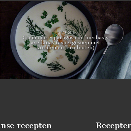
mei 29, 2016
Crema de esparagos con hierbas y
avellanas (aspergesoep met
kruiden en hazelnoten)
nse recepten
Recepte