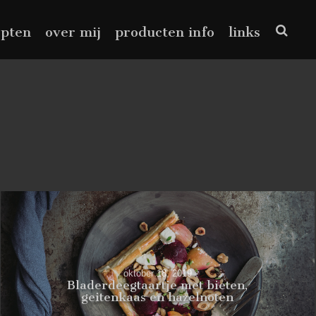
epten
over mij
producten info
links
oktober 18, 2019
Bladerdeegtaartje met bieten,
geitenkaas en hazelnoten