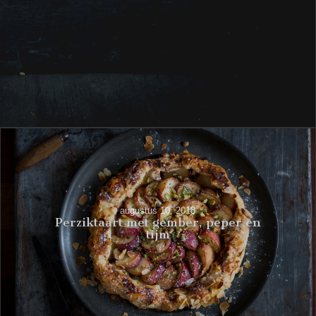
augustus 10, 2018
Perziktaart met gember, peper en
tijm