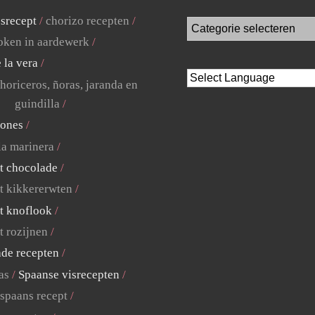
jsrecept
chorizo recepten
ken in aardewerk
 la vera
horiceros, ñoras, jaranda en
guindilla
lones
la marinera
t chocolade
t kikkererwten
t knoflook
t rozijnen
ade recepten
as
Spaanse visrecepten
 spaans recept