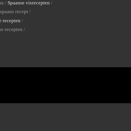
as
Spaanse visrecepten
 spaans recept
e recepten
se recepten