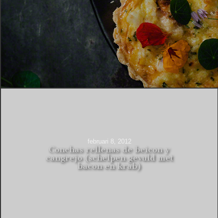
februari 8, 2012
Conchas rellenas de beicon y
cangrejo (schelpen gevuld met
bacon en krab)