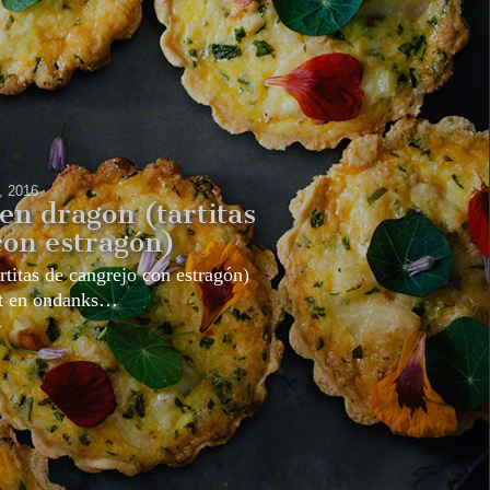
2, 2016
en dragon (tartitas
con estragón)
rtitas de cangrejo con estragón)
it en ondanks…