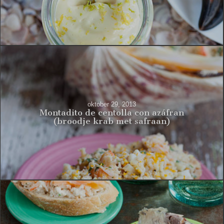
oktober 29, 2013
Montadito de centolla con azáfran
(broodje krab met safraan)