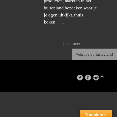
producten, markten in het
buitenland bezoeken waar je
je ogen uitkijkt, thuis
koken........
lees meer
Volg me op Instagram!
facebook
pinterest
instagram
Translate »