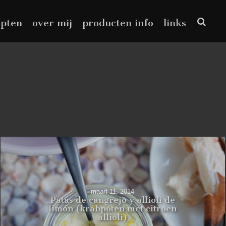
epten
over mij
producten info
links
maart 11, 2014
Patas de cangrejo y allioli de
limón (krabpoten met citroen
allioli)