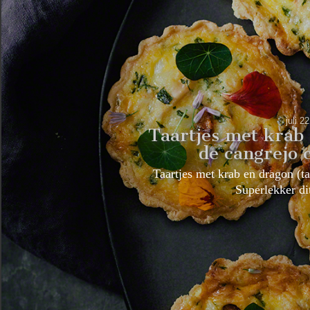
juli 2
Taartjes met krab 
de cangrejo 
Taartjes met krab en dragon (ta
Superlekker d