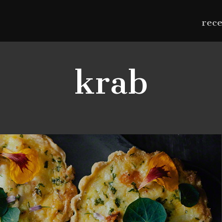
rec
krab