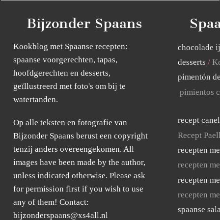
Bijzonder Spaans
Spaa
Kookblog met Spaanse recepten:
chocolade i
spaanse voorgerechten, tapas,
desserts
Ko
hoofdgerechten en desserts,
pimentón de
geïllustreerd met foto's om bij te
pimientos c
watertanden.
recept cane
Op alle teksten en fotografie van
Recept Pael
Bijzonder Spaans berust een copyright
tenzij anders overeengekomen. All
recepten me
images have been made by the author,
recepten me
unless indicated otherwise. Please ask
recepten me
for permission first if you wish to use
recepten me
any of them! Contact:
spaanse sal
bijzonderspaans@xs4all.nl