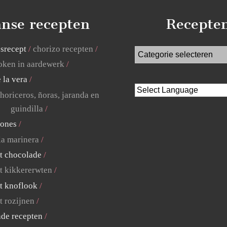
nse recepten
Recepte
jsrecept
chorizo recepten
ken in aardewerk
 la vera
horiceros, ñoras, jaranda en
guindilla
lones
la marinera
t chocolade
t kikkererwten
t knoflook
t rozijnen
ade recepten