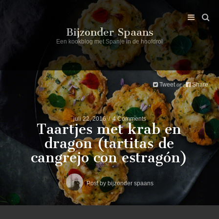
Bijzonder Spaans
Een kookblog met Spanje in de hoofdrol
Tweet
Share
or
juli 22, 2016
4 Comments
Taartjes met krab en
dragon (tartitas de
cangrejo con estragón)
Post by
bijzonder spaans