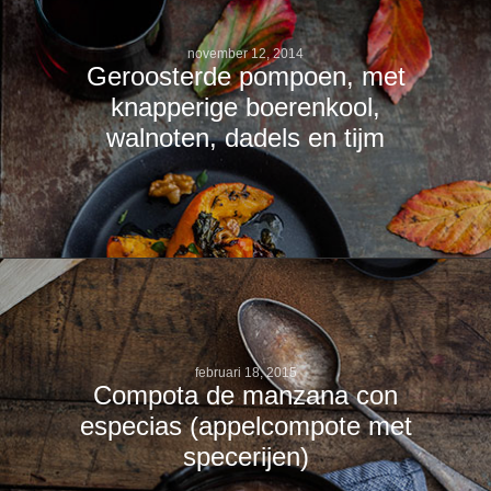
november 12, 2014
Geroosterde pompoen, met
knapperige boerenkool,
walnoten, dadels en tijm
februari 18, 2015
Compota de manzana con
especias (appelcompote met
specerijen)