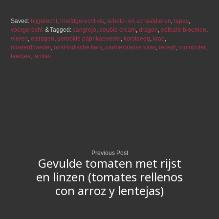
Saved:
bijgerecht
,
hoofdgerecht vis
,
schelp- en schaaldieren
,
tapas
,
voorgerecht
Tagged:
cangrejo
,
double cream
,
dragon
,
eetbare bloemen
,
eieren
,
estragon
,
gerookte paprikapoeder
,
korstdeeg
,
krab
,
mosterdpoeder
,
oost-Indische kers
,
parmezaanse kaas
,
recept
,
roomboter
,
taartjes
,
tartitas
Previous Post
Gevulde tomaten met rijst
en linzen (tomates rellenos
con arroz y lentejas)