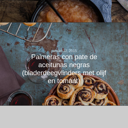
januari 12, 2015
Palmeras con pate de
aceitunas negras
(bladerdeegvlinders met olijf
en tomaat)