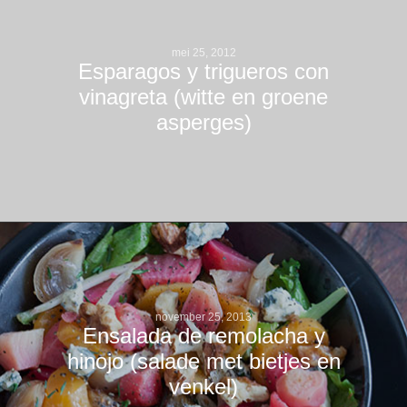
mei 25, 2012
Esparagos y trigueros con
vinagreta (witte en groene
asperges)
november 25, 2013
Ensalada de remolacha y
hinojo (salade met bietjes en
venkel)