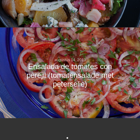
augustus 14, 2013
Ensalada de tomates con
perejil (tomatensalade met
peterselie)