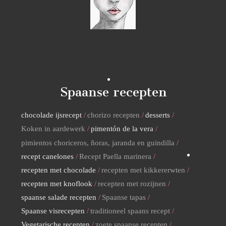
Spaanse recepten
chocolade ijsrecept
chorizo recepten
desserts
Koken in aardewerk
pimentón de la vera
pimientos choriceros, ñoras, jaranda en guindilla
recept canelones
Recept Paella marinera
recepten met chocolade
recepten met kikkererwten
recepten met knoflook
recepten met rozijnen
spaanse salade recepten
Spaanse tapas
Spaanse visrecepten
traditioneel spaans recept
Vegetarische recepten
zoete spaanse recepten