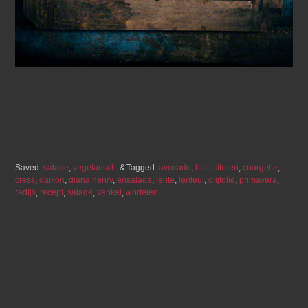
Saved:
salade
,
vegetarisch
Tagged:
avocado
,
biet
,
citroen
,
courgette
,
cress
,
daikon
,
diana henry
,
ensalada
,
lente
,
lenteui
,
olijfolie
,
primavera
,
radijs
,
recept
,
salade
,
venkel
,
wortelen