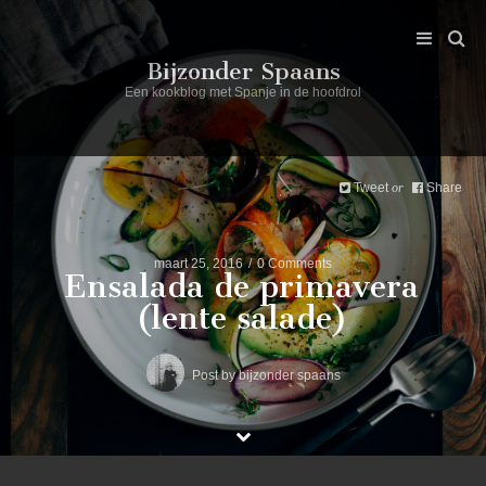
Bijzonder Spaans
Een kookblog met Spanje in de hoofdrol
Tweet
Share
or
maart 25, 2016
0 Comments
Ensalada de primavera
(lente salade)
Post by
bijzonder spaans