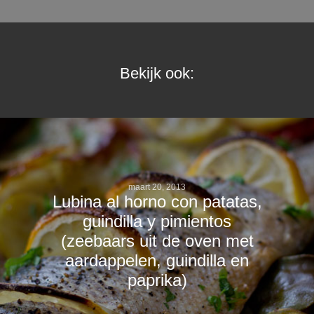
Bekijk ook:
maart 20, 2013
Lubina al horno con patatas,
guindilla y pimientos
(zeebaars uit de oven met
aardappelen, guindilla en
paprika)