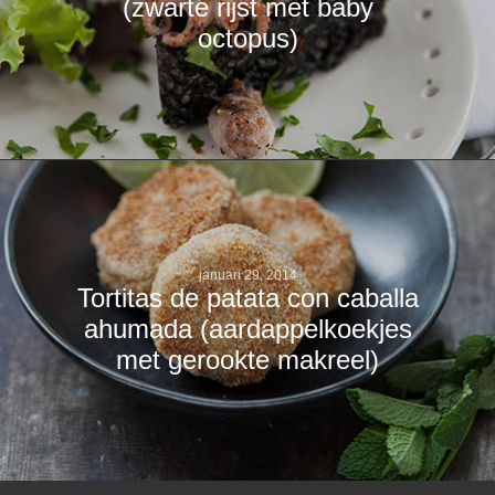
(zwarte rijst met baby
octopus)
januari 29, 2014
Tortitas de patata con caballa
ahumada (aardappelkoekjes
met gerookte makreel)