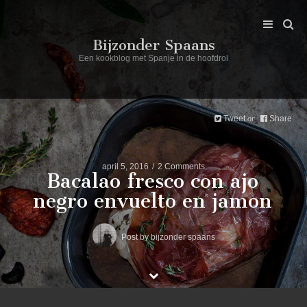
Bijzonder Spaans
Een kookblog met Spanje in de hoofdrol
Tweet
Share
or
april 5, 2016
2 Comments
Bacalao fresco con ajo
negro envuelto en jamon
Post by
bijzonder spaans