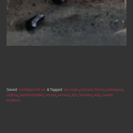
Saved:
hoofdgerecht vis
Tagged:
ajo negro
,
bacalao fresco
,
kabeljauw
,
olijfolie
,
pijnboompitten
,
recept
,
serrano
,
tijm
,
tomaten
,
wijn
,
zwarte
knoflook