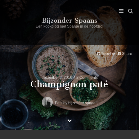
Bijzonder Spaans
Een kookblog met Spanje in de hoofdrol
Tweet
Share
or
december 9, 2016
2 Comments
Champignon paté
Post by
bijzonder spaans