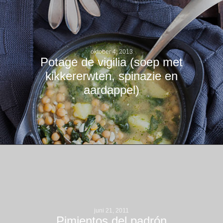
oktober 4, 2013
Potage de vigilia (soep met
kikkererwten, spinazie en
aardappel)
juni 21, 2011
Pimientos del padrón