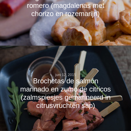
romero (magdalenas met
chorizo en rozemarijn)
juni 12, 2015
Brochetas de salmón
marinado en zumo de citricos
(zalmspiesjes gemarineerd in
citrusvruchten sap)