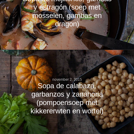
y estragón (soep met
mosselen, gambas en
dragon)
november 2, 2015
Sopa de calabaza,
garbanzos y zanahoria
(pompoensoep met
kikkererwten en wortel)