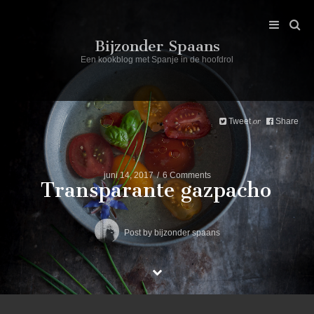
Bijzonder Spaans
Een kookblog met Spanje in de hoofdrol
Tweet
Share
or
juni 14, 2017
6 Comments
Transparante gazpacho
Post by
bijzonder spaans