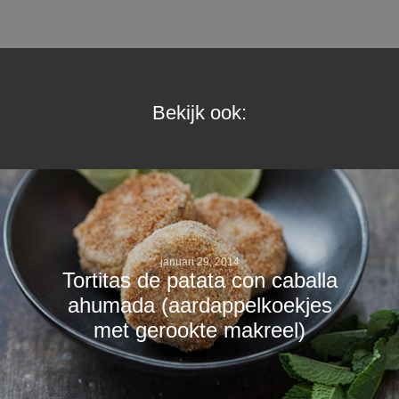
Bekijk ook:
januari 29, 2014
Tortitas de patata con caballa
ahumada (aardappelkoekjes
met gerookte makreel)