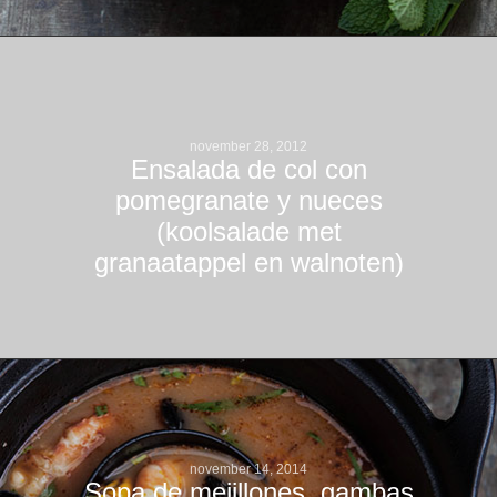
november 28, 2012
Ensalada de col con
pomegranate y nueces
(koolsalade met
granaatappel en walnoten)
november 14, 2014
Sopa de mejillones, gambas