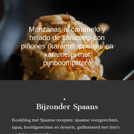
december 23, 2013
Manzanas al caramelo y
helado de caramelo con
piñones (karamelappeltjes en
karamelijs met
pijnboompitten)
Bijzonder Spaans
Kookblog met Spaanse recepten: spaanse voorgerechten,
tapas, hoofdgerechten en desserts, geïllustreerd met foto's