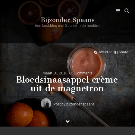
Bijzonder Spaans
Een kookblog met Spanje in de hoofdrol
Tweet
Share
or
maart 16, 2018
0 Comments
Bloedsinaasappel crème
uit de magnetron
Post by
bijzonder spaans