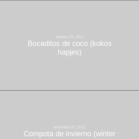
oktober 25, 2011
Bocaditos de coco (kokos
hapjes)
december 22, 2012
Compota de invierno (winter