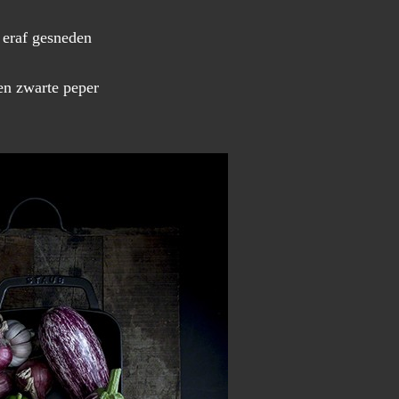
 eraf gesneden
en zwarte peper