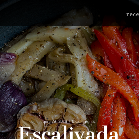
rec
juni 29, 2018
0 Comments
Escalivada