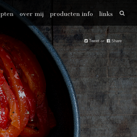
epten
over mij
producten info
links
Tweet
or
Share