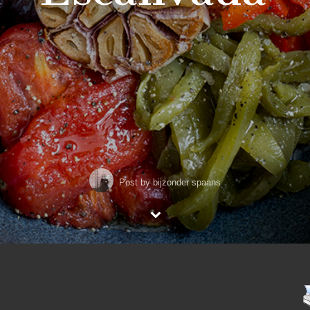
Post by
bijzonder spaans