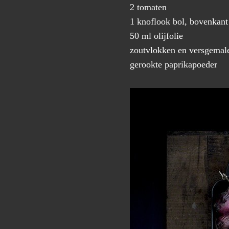
2 tomaten
1 knoflook bol, bovenkant
50 ml olijfolie
zoutvlokken en versgemal
gerookte paprikapoeder