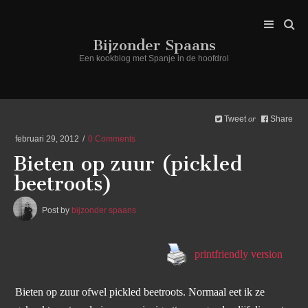
Bijzonder Spaans
Een kookblog met Spanje in de hoofdrol
Tweet
Share
or
februari 29, 2012
0 Comments
Bieten op zuur (pickled
beetroots)
Post by
bijzonder spaans
printfriendly version
Bieten op zuur ofwel pickled beetroots. Normaal eet ik ze