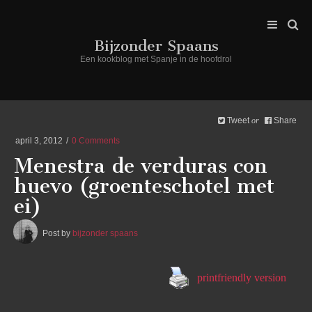
Bijzonder Spaans
Een kookblog met Spanje in de hoofdrol
Tweet
Share
or
april 3, 2012
0 Comments
Menestra de verduras con
huevo (groenteschotel met
ei)
Post by
bijzonder spaans
printfriendly version