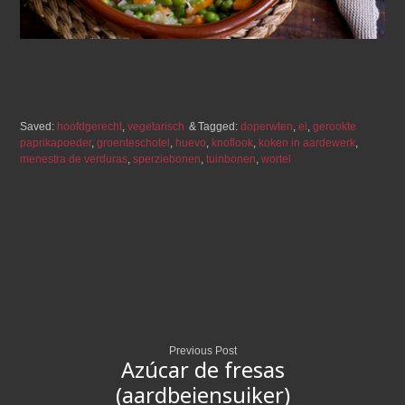
Saved:
hoofdgerecht
,
vegetarisch
Tagged:
doperwten
,
ei
,
gerookte
paprikapoeder
,
groenteschotel
,
huevo
,
knoflook
,
koken in aardewerk
,
menestra de verduras
,
sperziebonen
,
tuinbonen
,
wortel
Previous Post
Azúcar de fresas
(aardbeiensuiker)