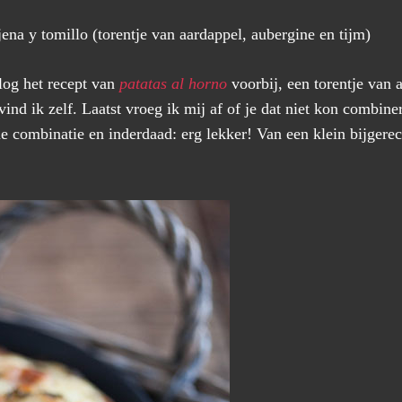
jena y tomillo (torentje van aardappel, aubergine en tijm)
log het recept van
patatas al horno
voorbij, een torentje van 
 vind ik zelf. Laatst vroeg ik mij af of je dat niet kon combin
ne combinatie en inderdaad: erg lekker! Van een klein bijgere