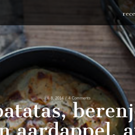
rec
juli 8, 2014
4 Comments
patatas, berenj
an aardappel, 