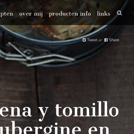
epten
over mij
producten info
links
Tweet
or
Share
ena y tomillo
aubergine en