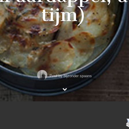
tijm)
Post by
bijzonder spaans