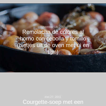
november 18, 2013
Remolacha de colores al
horno con cebolla y tomillo
(bietjes uit de oven met ui en
tijm)
mei 27, 2011
Courgette-soep met een