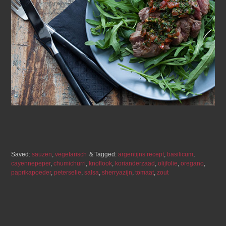
Saved:
sauzen
,
vegetarisch
Tagged:
argentijns recept
,
basilicum
,
cayennepeper
,
chumichurri
,
knoflook
,
korianderzaad
,
olijfolie
,
oregano
,
paprikapoeder
,
peterselie
,
salsa
,
sherryazijn
,
tomaat
,
zout