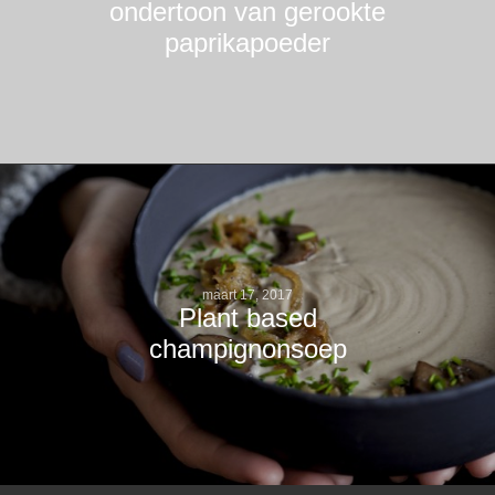
ondertoon van gerookte
paprikapoeder
maart 17, 2017
Plant based
champignonsoep