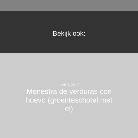
Bekijk ook:
april 3, 2012
Menestra de verduras con
huevo (groenteschotel met
ei)