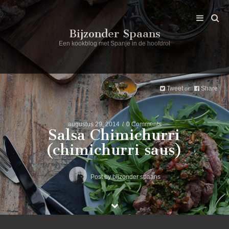
Bijzonder Spaans
Een kookblog met Spanje in de hoofdrol
Tweet
Share
or
augustus 29, 2014
0 Comments
Salsa Chimichurri
(chimichurri saus)
Post by
bijzonder spaans