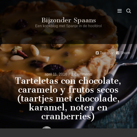
Bijzonder Spaans
Een kookblog met Spanje in de hoofdrol
Tweet
Share
or
april 11, 2016
2 Comments
Tarteletas con chocolate,
caramelo y frutos secos
(taartjes met chocolade,
karamel, noten en
cranberries)
Post by
bijzonder spaans