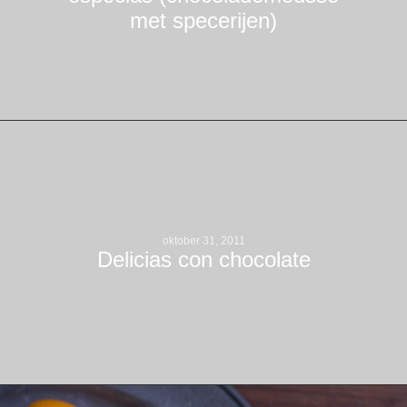
met specerijen)
oktober 31, 2011
Delicias con chocolate