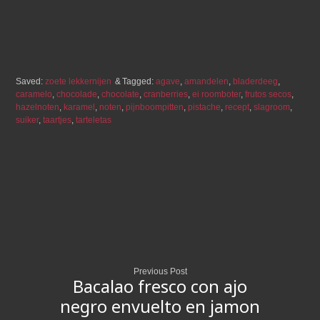
Saved:
zoete lekkernijen
Tagged:
agave
,
amandelen
,
bladerdeeg
,
caramelo
,
chocolade
,
chocolate
,
cranberries
,
ei roomboter
,
frutos secos
,
hazelnoten
,
karamel
,
noten
,
pijnboompitten
,
pistache
,
recept
,
slagroom
,
suiker
,
taartjes
,
tarteletas
Previous Post
Bacalao fresco con ajo
negro envuelto en jamon