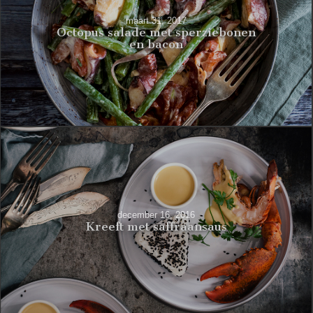
maart 31, 2017
Octopus salade met sperziebonen
en bacon
december 16, 2016
Kreeft met saffraansaus