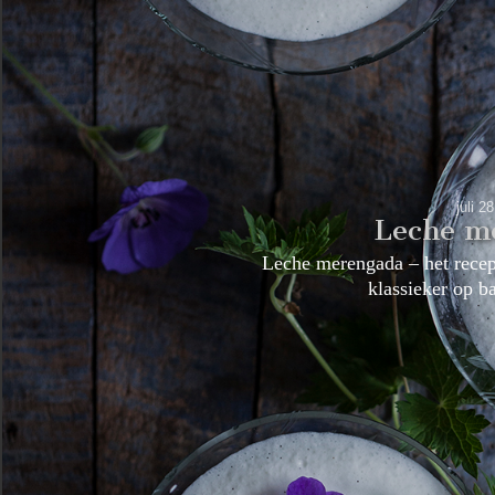
juli 2
Leche m
Leche merengada – het rece
klassieker op 