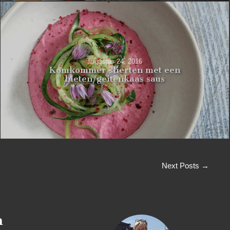
augustus 24, 2016
Komkommer slierten met een
bieten/geitenkaas saus
Next Posts →
n