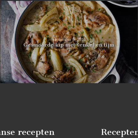
september 9, 2016
Gesmoorde kip met venkel en tijm
nse recepten
Recepte