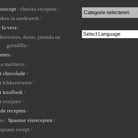
jsrecept
chorizo recepten
ken in aardewerk
 la vera
horiceros, ñoras, jaranda en
guindilla
lones
la marinera
t chocolade
t kikkererwten
t knoflook
t rozijnen
ade recepten
as
Spaanse visrecepten
 spaans recept