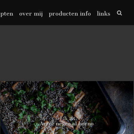
epten
over mij
producten info
links
juni 15, 2017
Arroz negro al horno