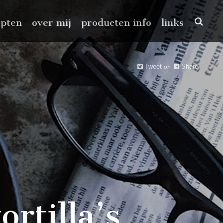
epten
over mij
producten info
links
Tweet
or
Share
rtilla’s