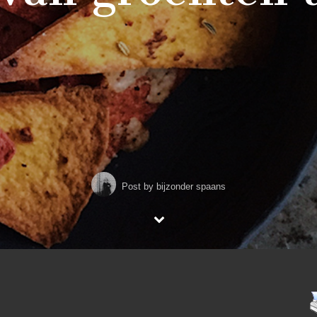
Post by
bijzonder spaans