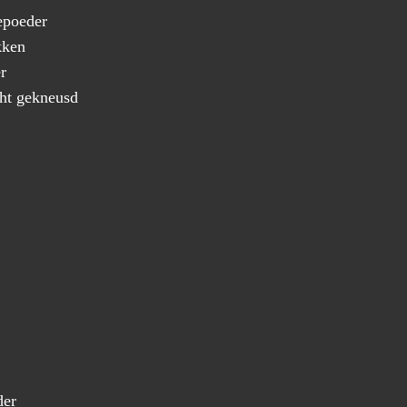
epoeder
kken
r
cht gekneusd
der