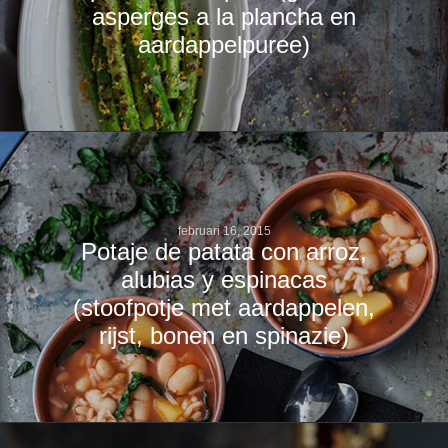
asperges a la plancha en
aardappelpuree)
februari 16, 2015
Potaje de patata con arroz,
alubias y espinacas
(stoofpotje met aardappelen,
rijst, bonen en spinazie)