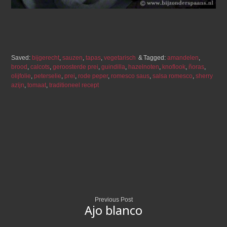
Saved:
bijgerecht
,
sauzen
,
tapas
,
vegetarisch
Tagged:
amandelen
,
brood
,
calcots
,
geroosterde prei
,
guindilla
,
hazelnoten
,
knoflook
,
ñoras
,
olijfolie
,
peterselie
,
prei
,
rode peper
,
romesco saus
,
salsa romesco
,
sherry
azijn
,
tomaat
,
traditioneel recept
Previous Post
Ajo blanco