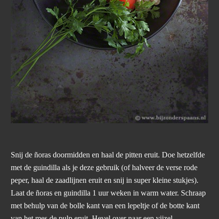
Snij de ñoras doormidden en haal de pitten eruit. Doe hetzelfde
met de guindilla als je deze gebruik (of halveer de verse rode
peper, haal de zaadlijnen eruit en snij in super kleine stukjes).
Laat de ñoras en guindilla 1 uur weken in warm water. Schraap
met behulp van de bolle kant van een lepeltje of de botte kant
van het mes de pulp eruit. Hevel over naar een vijzel.