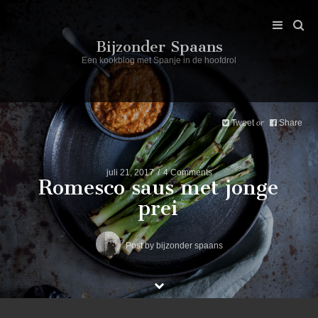
Bijzonder Spaans
Een kookblog met Spanje in de hoofdrol
Tweet
Share
or
juli 21, 2017
4 Comments
Romesco saus met jonge
prei
Post by
bijzonder spaans