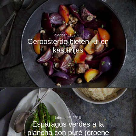
oktober 11, 2017
Geroosterde bieten, ui en
kastanjes
februari 5, 2016
Esparagos verdes a la
plancha con puré (groene