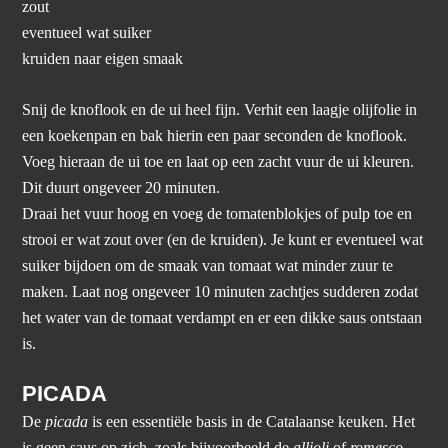
zout
eventueel wat suiker
kruiden naar eigen smaak
Snij de knoflook en de ui heel fijn. Verhit een laagje olijfolie in
een koekenpan en bak hierin een paar seconden de knoflook.
Voeg hieraan de ui toe en laat op een zacht vuur de ui kleuren.
Dit duurt ongeveer 20 minuten.
Draai het vuur hoog en voeg de tomatenblokjes of pulp toe en
strooi er wat zout over (en de kruiden). Je kunt er eventueel wat
suiker bijdoen om de smaak van tomaat wat minder zuur te
maken. Laat nog ongeveer 10 minuten zachtjes sudderen zodat
het water van de tomaat verdampt en er een dikke saus ontstaan
is.
PICADA
De
picada
is een essentiële basis in de Catalaanse keuken. Het
is geen saus op zich, zoals bijvoorbeeld de
allioli
of
romesco
,