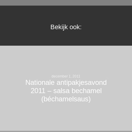
Bekijk ook:
december 1, 2011
Nationale antipakjesavond
2011 – salsa bechamel
(béchamelsaus)