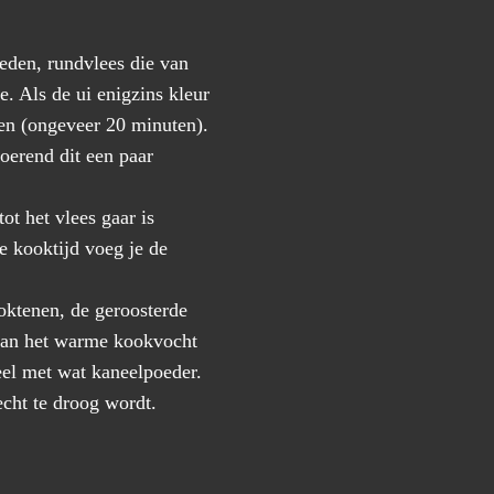
neden, rundvlees die van
ie. Als de ui enigzins kleur
n (ongeveer 20 minuten).
roerend dit een paar
ot het vlees gaar is
de kooktijd voeg je de
ooktenen, de geroosterde
 van het warme kookvocht
heel met wat kaneelpoeder.
echt te droog wordt.