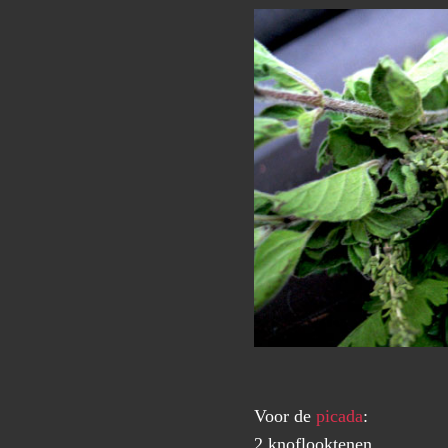
Voor de
picada
:
2 knoflooktenen