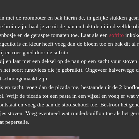
 pan met de roomboter en bak hierin de, in gelijke stukken ges
e bruin zijn, haal je ze uit de pan en bakt de ui in dezelfde ol
enbosje en de geraspte tomaten toe. Laat als een
sofrito
inkoke
gedikt is en kleur heeft voeg dan de bloem toe en bak dit al 
ij en roer goed door de sofrito.
ij en laat met een deksel op de pan op een zacht vuur stoven t
van het soort rundvlees die je gebruikt). Ongeveer halverwege 
d schoongemaakt zijn.
is en zacht, voeg dan de picada toe, bestaande uit de 2 knofl
l. Wrijf de picada tot een pasta in een vijzel en voeg er wat
 ontstaat en voeg die aan de stoofschotel toe. Bestrooi het ge
es stoven. Voeg eventueel wat runderbouillon toe als het ger
t peperselie.