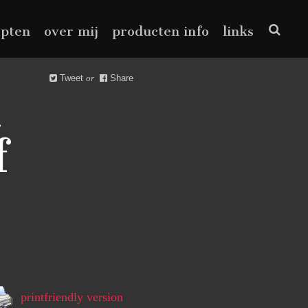
epten
over mij
producten info
links
Tweet
or
Share
n
f
printfriendly version