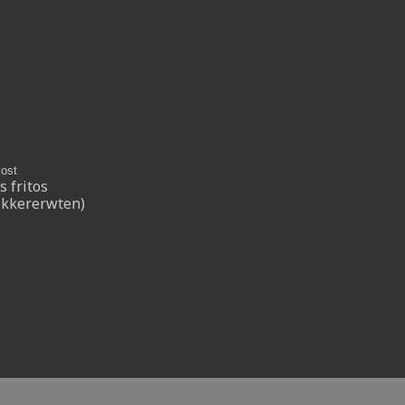
ost
 fritos
ikkererwten)