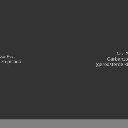
Next P
ious Post
Garbanzos
 en picada
(geroosterde k