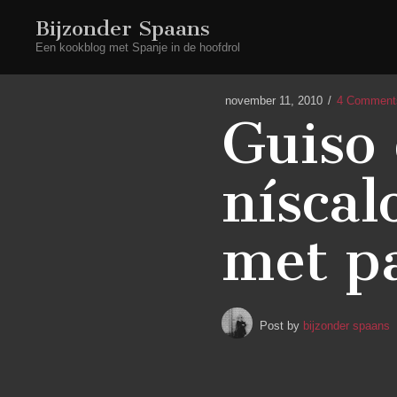
Bijzonder Spaans
Een kookblog met Spanje in de hoofdrol
november 11, 2010
4 Comment
Guiso 
níscal
met p
Post by
bijzonder spaans