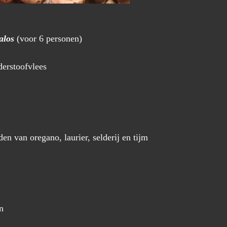
calos
(voor 6 personen)
erstoofvlees
en van oregano, laurier, selderij en tijm
n