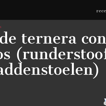
rec
s
de ternera co
os (runderstoo
addenstoelen)