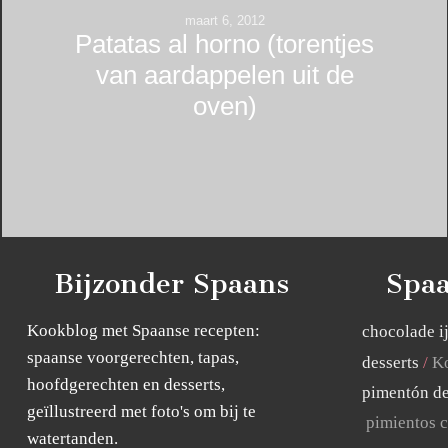
maart 6, 2012
Patatas al horno (torentjes
van aardappelen uit de
oven)
Bijzonder Spaans
Spaa
Kookblog met Spaanse recepten:
chocolade i
spaanse voorgerechten, tapas,
desserts
Ko
hoofdgerechten en desserts,
pimentón de
geïllustreerd met foto's om bij te
pimientos c
watertanden.