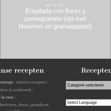
april 18, 2012
Ensalada con flores y
pomegranate (sla met
bloemen en granaatappel)
nse recepten
Recepte
jsrecept
chorizo recepten
ken in aardewerk
 la vera
horiceros, ñoras, jaranda en