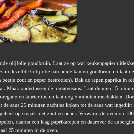
nde olijfolie goudbruin. Laat ze op wat keukenpapier uitlekke
s in dezelfde3 olijfolie aan beide kanten goudbruin en laat d
beetje zout en peper bestrooien). Bak de repen paprika in olij
ar. Maak ondertussen de tomatensaus. Laat de uien 15 minut
, oregano en laurier toe en laat nog 5 minuten meebakken. Doe
t de saus 25 minuten zachtjes koken tot de saus wat ingedikt i
et geheel op smaak met zout en peper. Verwarm de oven op 180
ppelen, daarna een laag paprikarepen en daarover de aubergin
haal 25 minuten in de oven.