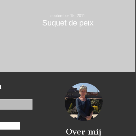
september 15, 2011
Suquet de peix
n
Over mij