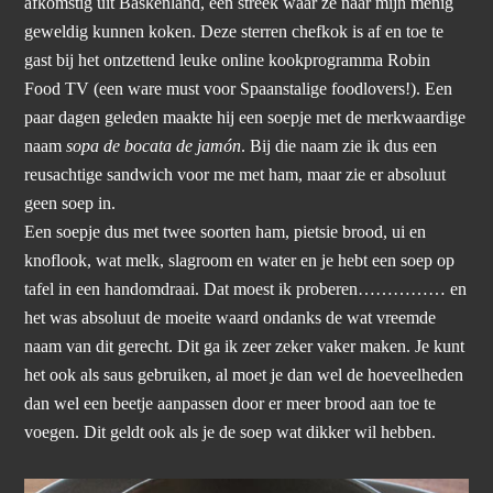
afkomstig uit Baskenland, een streek waar ze naar mijn menig
geweldig kunnen koken. Deze sterren chefkok is af en toe te
gast bij het ontzettend leuke online kookprogramma Robin
Food TV (een ware must voor Spaanstalige foodlovers!). Een
paar dagen geleden maakte hij een soepje met de merkwaardige
naam
sopa de bocata de jamón
. Bij die naam zie ik dus een
reusachtige sandwich voor me met ham, maar zie er absoluut
geen soep in.
Een soepje dus met twee soorten ham, pietsie brood, ui en
knoflook, wat melk, slagroom en water en je hebt een soep op
tafel in een handomdraai. Dat moest ik proberen…………… en
het was absoluut de moeite waard ondanks de wat vreemde
naam van dit gerecht. Dit ga ik zeer zeker vaker maken. Je kunt
het ook als saus gebruiken, al moet je dan wel de hoeveelheden
dan wel een beetje aanpassen door er meer brood aan toe te
voegen. Dit geldt ook als je de soep wat dikker wil hebben.