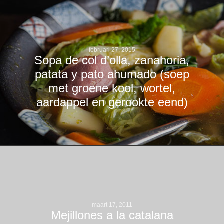
februari 27, 2015
Sopa de col d’olla, zanahoria,
patata y pato ahumado (soep
met groene kool, wortel,
aardappel en gerookte eend)
maart 17, 2011
Mejillones a la catalana