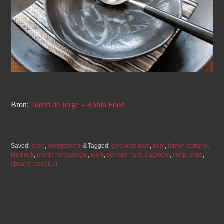
Bron:
David de Jorge – Robin Food
Saved:
soep
,
voorgerecht
Tagged:
gekookte ham
,
ham
,
jamón serrano
,
knoflook
,
martin berasategui
,
melk
,
serrano ham
,
slagroom
,
soep
,
sopa
,
spaans recept
,
ui