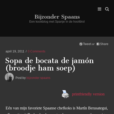
Bijzonder Spaans
Een kookblog met Spanje in de hoofdrol
Tweet
Share
or
april 19, 2011
0 Comments
Sopa de bocata de jamón
(broodje ham soep)
Post by
bijzonder spaans
printfriendly version
Eén van mijn favoriete Spaanse chefkoks is Martín Berasategui,