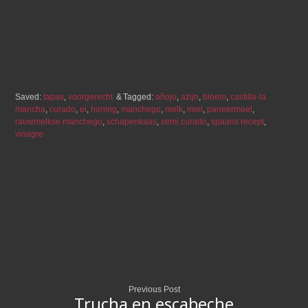
Saved:
tapas
,
voorgerecht
Tagged:
añojo
,
azijn
,
bloem
,
castilla-la
mancha
,
curado
,
ei
,
honing
,
manchego
,
melk
,
miel
,
paneermeel
,
rauwmelkse manchego
,
schapenkaas
,
semi curado
,
spaans recept
,
vinagre
Previous Post
Trucha en escabeche