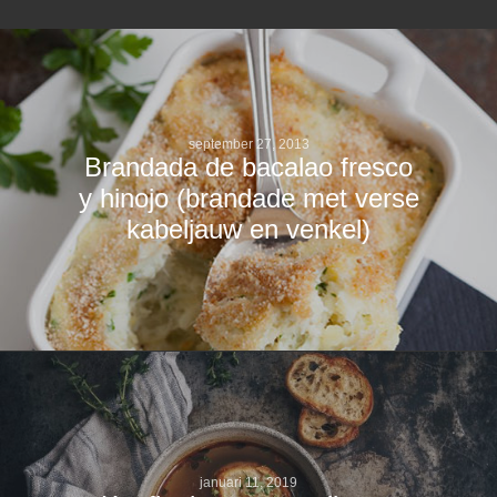
september 27, 2013
Brandada de bacalao fresco
y hinojo (brandade met verse
kabeljauw en venkel)
januari 11, 2019