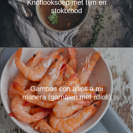
Knoflooksoep met tijm en
stokbrood
juli 22, 2013
Gambas con allioli a mi
manera (garnalen met allioli)