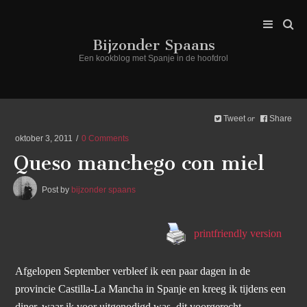
Bijzonder Spaans
Een kookblog met Spanje in de hoofdrol
Tweet
Share
or
oktober 3, 2011
0 Comments
Queso manchego con miel
Post by
bijzonder spaans
printfriendly version
Afgelopen September verbleef ik een paar dagen in de
provincie Castilla-La Mancha in Spanje en kreeg ik tijdens een