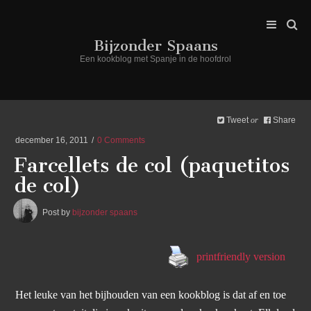
Bijzonder Spaans
Een kookblog met Spanje in de hoofdrol
Tweet
Share
or
december 16, 2011
0 Comments
Farcellets de col (paquetitos
de col)
Post by
bijzonder spaans
printfriendly version
Het leuke van het bijhouden van een kookblog is dat af en toe