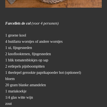
Farcellets de col
(voor 4 personen)
1 groene kool
4 butifarra worstjes of andere worstjes
1 ui, fijngesneden
2 knoflooktenen, fijngesneden
1 blik tomatenblokjes op sap
2 eetlepels pijnboompitten
1 theelepel gerookte paprikapoeder hot (optioneel)
bloem
20 gram blanke amandelen
1 mariakoekje
1/4 glas witte wijn
zout