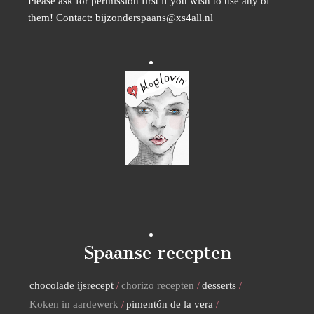
Please ask for permission first if you wish to use any of
them! Contact: bijzonderspaans@xs4all.nl
Spaanse recepten
chocolade ijsrecept
chorizo recepten
desserts
Koken in aardewerk
pimentón de la vera