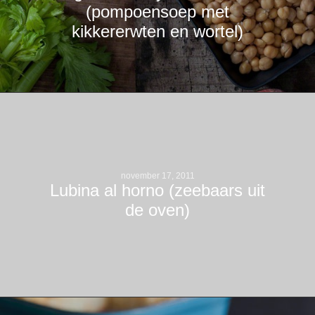
(pompoensoep met
kikkererwten en wortel)
november 17, 2011
Lubina al horno (zeebaars uit
de oven)