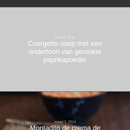
mei 27, 2011
Courgette-soep met een
ondertoon van gerookte
paprikapoeder
maart 3, 2014
Montadito de crema de