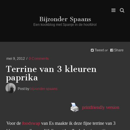
Bijzonder Spaans
Een kookblog met Spanje in de hoofdrol
Tweet
Share
or
mei 9, 2012
0 Comments
Terrine van 3 kleuren
paprika
Post by
bijzonder spaans
printfriendly version
Voor de
foodswap
van Es maakte ik deze fijne terrine van 3