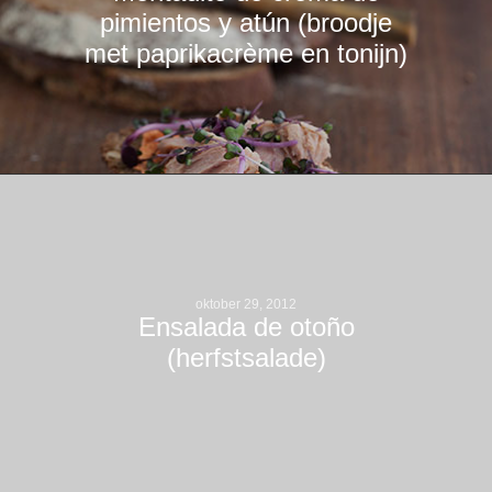
pimientos y atún (broodje
met paprikacrème en tonijn)
oktober 29, 2012
Ensalada de otoño
(herfstsalade)