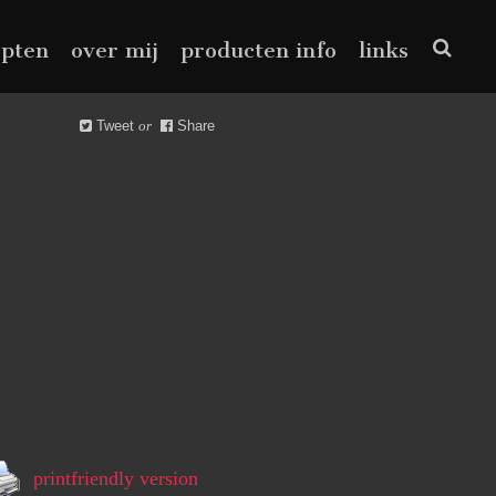
epten
over mij
producten info
links
Tweet
or
Share
printfriendly version