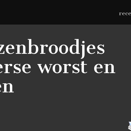
rec
zenbroodjes
rse worst en
en