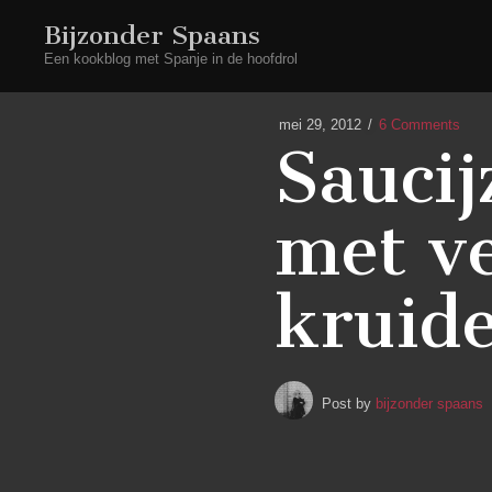
Bijzonder Spaans
Een kookblog met Spanje in de hoofdrol
mei 29, 2012
6 Comments
Saucij
met ve
kruid
Post by
bijzonder spaans