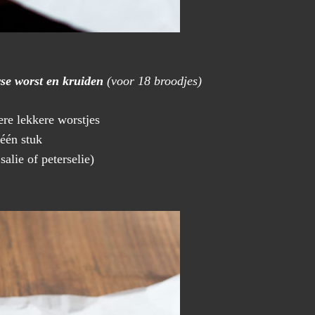
se worst en kruiden
(voor 18 broodjes)
ere lekkere worstjes
 één stuk
salie of peterselie)