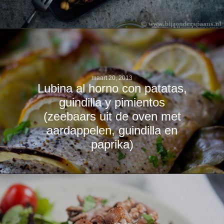
maart 20, 2013
Lubina al horno con patatas,
guindilla y pimientos
(zeebaars uit de oven met
aardappelen, guindilla en
paprika)