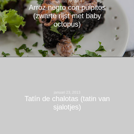
augustus 27, 2014
Arroz negro con pulpitos
(zwarte rijst met baby
octopus)
januari 23, 2013
Tatín de chalotas (tatin van
sjalotjes)