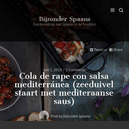
Bijzonder Spaans
Een kookblog met Spanje in de hoofdrol
Tweet
Share
or
juni 1, 2015
2 Comments
Cola de rape con salsa
mediterránea (zeeduivel
staart met mediteraanse
saus)
Post by
bijzonder spaans