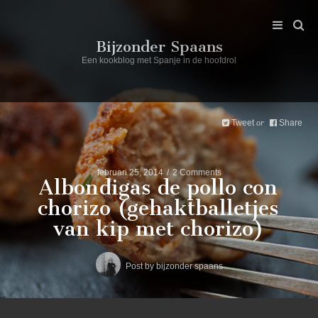
Bijzonder Spaans
Een kookblog met Spanje in de hoofdrol
Tweet
Share
or
februari 25, 2014
2 Comments
Albondigas de pollo con
chorizo (gehaktballetjes
van kip met chorizo)
Post by
bijzonder spaans