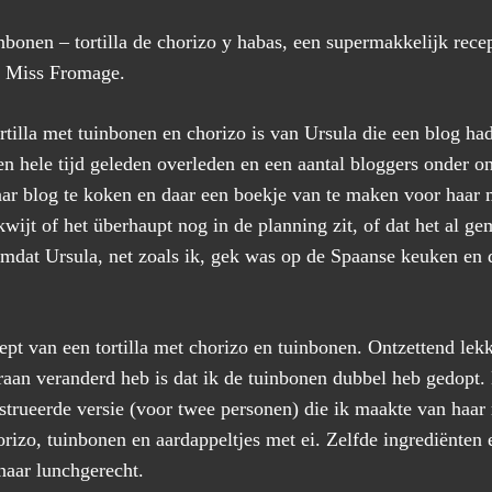
inbonen – tortilla de chorizo y habas, een supermakkelijk rece
an Miss Fromage.
ortilla met tuinbonen en chorizo is van Ursula die een blog 
en hele tijd geleden overleden en een aantal bloggers onder on
aar blog te koken en daar een boekje van te maken voor haar 
wijt of het überhaupt nog in de planning zit, of dat het al ge
mdat Ursula, net zoals ik, gek was op de Spaanse keuken en d
ept van een tortilla met chorizo en tuinbonen. Ontzettend lek
aan veranderd heb is dat ik de tuinbonen dubbel heb gedopt. 
trueerde versie (voor twee personen) die ik maakte van haar re
orizo, tuinbonen en aardappeltjes met ei. Zelfde ingrediënte
naar lunchgerecht.