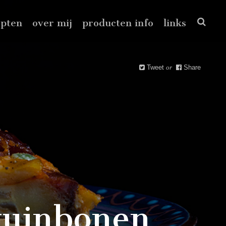
epten
over mij
producten info
links
Tweet
or
Share
 tuinbonen