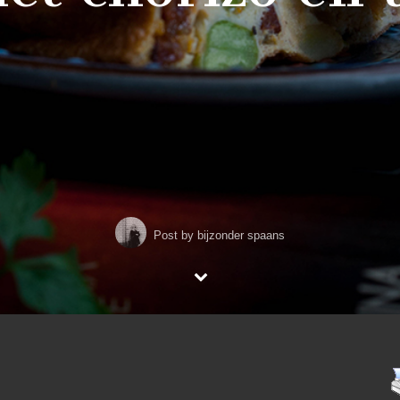
Post by
bijzonder spaans