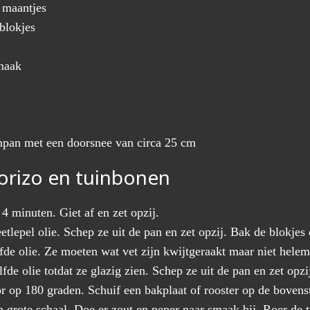
n maantjes
blokjes
smaak
pan met een doorsnee van circa 25 cm
horizo en tuinbonen
4 minuten. Giet af en zet opzij.
eetlepel olie. Schep ze uit de pan en zet opzij. Bak de blokjes
lfde olie. Ze moeten wat vet zijn kwijtgeraakt maar niet helem
lfde olie totdat ze glazig zien. Schep ze uit de pan en zet opzi
 op 180 graden. Schuif een bakplaat of rooster op de bovens
n grote schaal. Doe er zout en peper naar smaak bij. Roer de tu