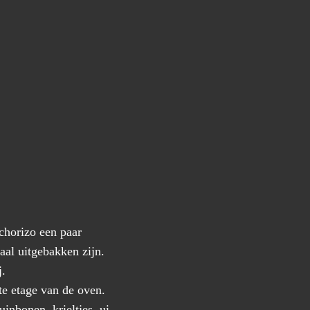
 chorizo een paar
aal uitgebakken zijn.
j.
te etage van de oven.
inbonen, krieltjes, ui