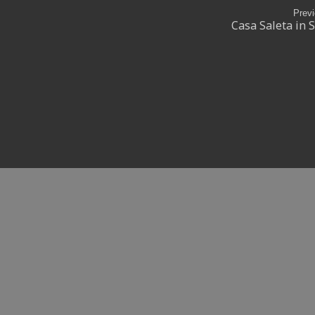
Prev
Casa Saleta in S