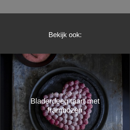
Bekijk ook:
februari 9, 2018
Bladerdeeg taart met
frambozen