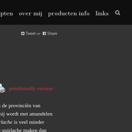
epten
over mij
producten info
links
Tweet
or
Share
printfriendly version
n de provinciën van
nij wordt met amandelen
rlache
is veel minder
le guirlache maken dan