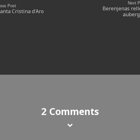
Next P
ious Post
Berenjenas rell
anta Cristina d'Aro
auberg
2 Comments