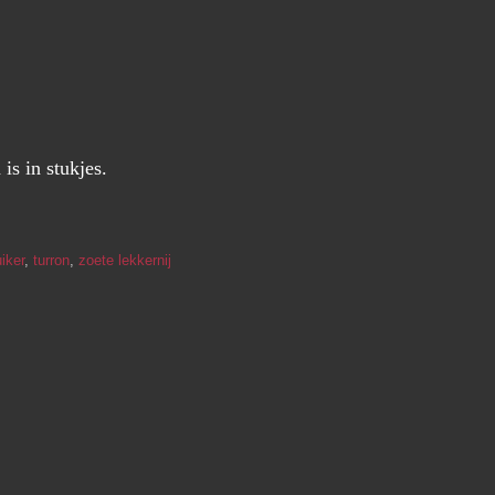
is in stukjes.
iker
,
turron
,
zoete lekkernij