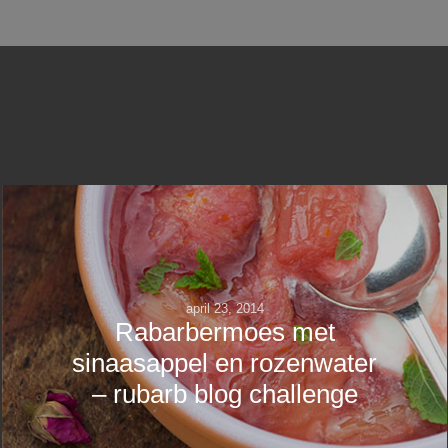
april 23, 2014
Rabarbermoes met
sinaasappel en rozenwater
– rubarb blog challenge