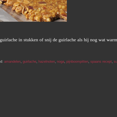
uirlache in stukken of snij de guirlache als hij nog wat warm 
ed:
amandelen
,
guirlache
,
hazelnoten
,
noga
,
pijnboompitten
,
spaans recept
,
su