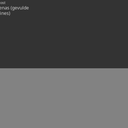
ost
enas (gevulde
ines)